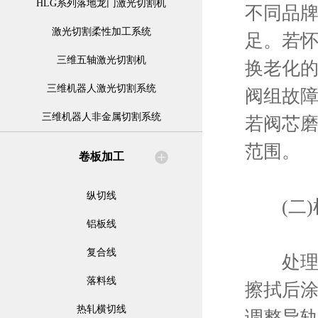
HLG系列落地龙门激光切割机
不同品牌
激光切割柔性加工系统
足。若
三维五轴激光切割机
换老化
三维机器人激光切割系统
阀组故
三维机器人非金属切割系统
若阀芯
范围。
卷板加工
纵切线
(二)
铝板线
复合线
处理滑
落料线
擦拭后
热轧横切线
调整导轨