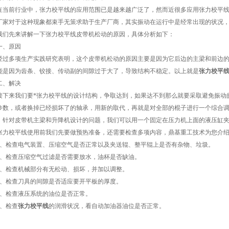
前行业中，张力校平线的应用范围已是越来越广泛了，然而近很多应用张力校平线
厂家对于这种现象都束手无策求助于生产厂商，其实振动在运行中是经常出现的状况
先来讲解一下张力校平线皮带机松动的原因，具体分析如下：
、原因
多项生产实践研究表明，这个皮带机松动的原因主要是因为它后边的主梁和前边的
能是因为齿条、铰接、传动副的间隙过于大了，导致结构不稳定。以上就是
张力校平
、解决
来我们要*张力校平线的设计结构，争取达到，如果达不到那么就要采取避免振动的
参数，或者换掉已经损坏了的轴承，用新的取代，再就是对全部的棍子进行一个综合调
。针对皮带机主梁和升降机设计的问题，我们可以用一个固定在压力机上面的液压缸
校平线使用前我们先要做预热准备，还需要检查多项内容，鼎基重工技术为您介绍
检查电气装置、压缩空气是否正常以及夹送辊、整平辊上是否有杂物、垃圾。
检查压缩空气过滤是否需要放水，油杯是否缺油。
检查机械部分有无松动、损坏，并加以调整。
检查刀具的间隙是否适应要开平板的厚度。
检查液压系统的油位是否正常。
、检查
张力校平线
的润滑状况，看自动加油器油位是否正常。