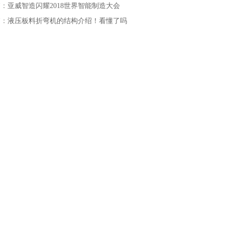
篇：
亚威智造闪耀2018世界智能制造大会
篇：
液压板料折弯机的结构介绍！看懂了吗