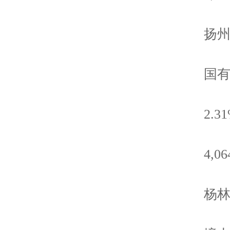
扬州市
国有
2.31
4,064
杨