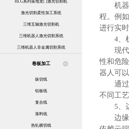
HLG系列落地龙门激光切割机
机器学
激光切割柔性加工系统
程。例如
三维五轴激光切割机
进行实
三维机器人激光切割系统
4、机
三维机器人非金属切割系统
现代自
性和危
卷板加工
器人可
纵切线
通过智
铝板线
不同工
复合线
5、边
落料线
边缘计
热轧横切线
依赖云