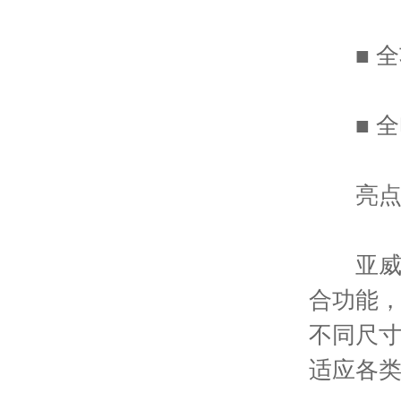
■ 全
■ 全
亮点1
亚威自
合功能，
不同尺
适应各