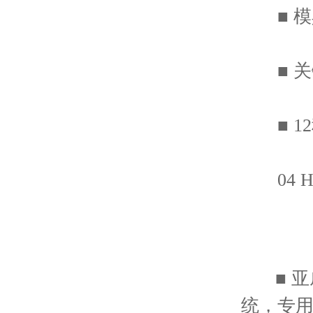
■ 模
■ 关
■ 12
04 HL
■ 亚威H
统，专用