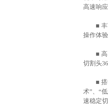
高速响
■ 丰富
操作体
■ 高
切割头3
■ 搭载
术”、“
速稳定切