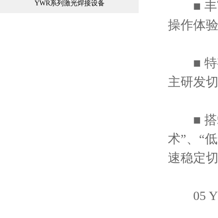
■ 丰富
YWR系列激光焊接设备
操作体
■ 特
主研发切
■ 搭载
术”、“
速稳定切
05 YT