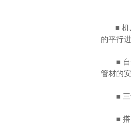
■ 机
的平行
■ 自
管材的
■ 三卡
■ 搭