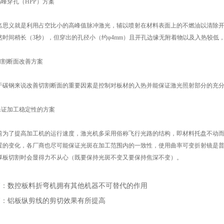
高峰穿孔（HPP）方案
思义就是利用占空比小的高峰值脉冲激光，辅以喷射在材料表面上的不燃油以清除开
然时间稍长（3秒），但穿出的孔径小（约φ4mm）且开孔边缘无附着物以及入热较低
切割断面改善方案
碳钢来说改善切割断面的重要因素是控制对板材的入热并能保证激光照射部分的充分
保证加工稳定性的方案
为了提高加工机的运行速度，激光机多采用俗称飞行光路的结构，即材料托盘不动而
置的变化，各厂商也尽可能保证光斑在加工范围内的一致性，使用曲率可变折射镜是
厚板切割时会显得力不从心（既要保持光斑不变又要保持焦深不变）。
篇：
数控板料折弯机拥有其他机器不可替代的作用
篇：
铝板纵剪线的剪切效果有所提高