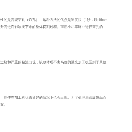
的是高能穿孔（炸孔），这种方法的优点是速度快（1秒，以t16mm
度升高进而影响接下来的整体切割过程。而用小功率脉冲进行穿孔的
过烧和严重的粘渣出现，以致体现不出高价的激光加工机区别于其他
，即使在加工机状态良好的情况下也会出现。为了处理局部故障品而
提案。