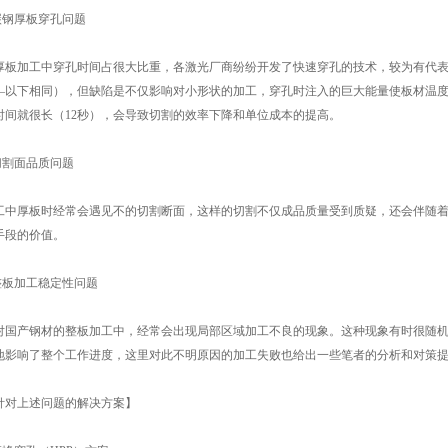
碳钢厚板穿孔问题
板加工中穿孔时间占很大比重，各激光厂商纷纷开发了快速穿孔的技术，较为有代表性
—以下相同），但缺陷是不仅影响对小形状的加工，穿孔时注入的巨大能量使板材温
时间就很长（12秒），会导致切割的效率下降和单位成本的提高。
切割面品质问题
中厚板时经常会遇见不的切割断面，这样的切割不仅成品质量受到质疑，还会伴随着
手段的价值。
整板加工稳定性问题
国产钢材的整板加工中，经常会出现局部区域加工不良的现象。这种现象有时很随机
地影响了整个工作进度，这里对此不明原因的加工失败也给出一些笔者的分析和对策
对上述问题的解决方案】