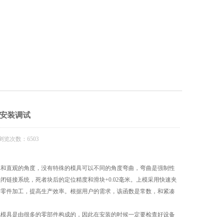
安装调试
浏览次数：6503
单和直观的角度，没有特殊的模具可以不同的角度弯曲，弯曲是强制性
链接系统，死者块后的定位精度和滑块+0.02毫米。上模采用快速夹
步零件加工，提高生产效率。根据用户的需求，该函数是常数，和紧凑
模具是由很多的零部件构成的，因此在安装的时候一定要检查好设备