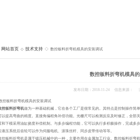
网站首页
技术支持
◇
◇ 数控板料折弯机模具的安装调试
数控板料折弯机模具的
发布日期：2018-11-24 信息来源： 
板料折弯机模具的安装调试
数控板料折弯机
做为一种基础机械，它在各个工厂是很常见的。其特点是控制操作简
可以提高弯曲的精度。直接角编程角补偿功能。光栅尺可以检测反应及时修正，全部关闭
置和下模采用油缸挠度补偿机制。与多步编程功能，它可以执行多积极操作，完成多
口液压系统后齿轮可以作为伺服电机、滚珠丝杆、同步皮带传动等等。
板料折弯机是属于锻压机械中的一种，主要作用在金属加工行业。数控板料折弯机