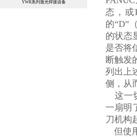
FAN
YWR系列激光焊接设备
态，或
的“D”（
的状态
是否将
断触发
列出上
侧，从
这一切
一扇明
刀机构
但使用