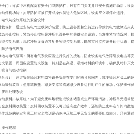
门：许多冲压机配备有安全门或防护栏，只有在门关闭并且安全措施启动后，设备
停机功能：如果防护罩被打开或操作员进入危险区域，设备应立即停止运行。
 电气与控制系统的安全设计
保护：通过安装电气过载保护装置，防止设备因超负荷运行导致的电气故障或火
停止按钮：紧急停止按钮是冲压机设备中的关键安全设施，当发生紧急情况时，操
控制系统：现代冲压设备通常配备智能控制系统，能够实时监控设备运行状态，提
 防护电气设施
与电气隔离：所有电气系统应当进行良好的接地，防止设备电气故障引发电击等安
装置：周围应设置防火设施，特别是在高温、易燃材料的环境中，确保及时扑灭火
 噪音与振动控制
设计：通过安装隔音材料或将设备安装在专门的隔音房间内，减少噪音对员工的危
缓解装置：使用减振垫、减振支撑等措施减少设备运行时产生的振动，保护操作员
 废料处理系统
废料排放系统：为了避免废料堆积造成设备堵塞或生产环境污染，冲压单元通常配
废料回收装置：废料回收装置不仅可以提高生产效率，还能防止废料在车间内散落
规范的制定和员工的安全培训是确保冲压加工单元安全的重要组成部分。只有通过
 操作规程