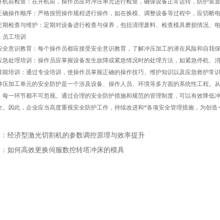
前检查：在开机前，操作员应对冲压单元进行检查，确保设备正常运转，防护装置
操作顺序：严格按照操作规程进行操作，如在换模、调整设备等过程中，应切断电
检查与维护：定期对设备进行检查与保养，包括清理废料、检查模具磨损情况、电
 员工培训
意识教育：每个操作员都应接受安全意识教育，了解冲压加工的潜在风险和自我保
处理培训：操作员应掌握设备发生故障或紧急情况时的处理方法，如紧急停机、消
培训：通过专业培训，使操作员掌握正确的操作技巧、维护知识以及应急救护常识
加工单元的安全防护是一个涉及设备、操作人员、环境等多方面的系统性工程。从
，每一环节都不可忽视。通过合理的安全防护措施和规范的管理制度，可以有效降低
全。因此，企业应当高度重视安全防护工作，持续改进和*各项安全管理措施，为创造
篇：
经济型激光切割机的参数调控原理与效率提升
篇：
如何高效更换伺服数控转塔冲床的模具