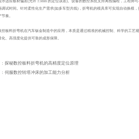
程序适应板材偏差(允许 ±5mm 的定位误差)。设备的数控系统支持离线编程，工程师
场调试时间。针对柔性化生产需求(如多车型共线)，折弯机的模具库可实现自动换模，
产节奏。
板料折弯机在汽车钣金制造中的应用，本质是通过精准的机械控制、科学的工艺规
量化、高强度化提供可靠的成形保障。
篇：
探秘数控板料折弯机的高精度定位原理
篇：
伺服数控转塔冲床的加工能力分析