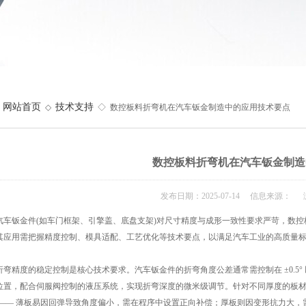
网站首页
技术支持
◇
◇ 数控板料折弯机在汽车钣金制造中的应用技术要点
数控板料折弯机在汽车钣金制造
发布日期：2025-07-14 信息来源： 
钣金件(如车门框架、引擎盖、底盘支架)对尺寸精度与成形一致性要求严苛，数控
其应用需把握精度控制、模具适配、工艺优化等技术要点，以满足汽车工业的高质量
精度的稳定控制是核心技术要求。汽车钣金件的折弯角度公差通常需控制在 ±0.5°
位置，配合伺服阀控制的液压系统，实现折弯深度的微米级调节。针对不同厚度的板材(从 0
 —— 薄板易因回弹导致角度偏小，需在程序中设置正向补偿；厚板则因变形抗力大