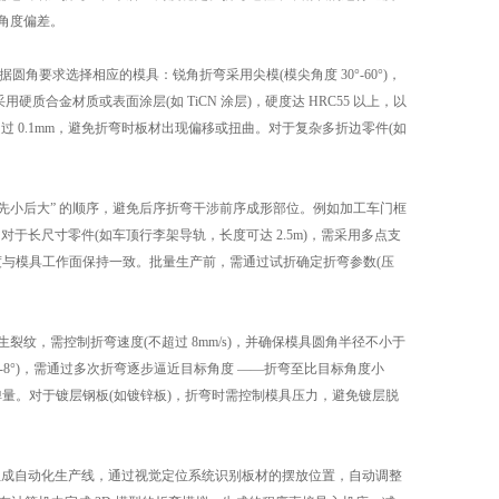
的角度偏差。
角要求选择相应的模具：锐角折弯采用尖模(模尖角度 30°-60°)，
质合金材质或表面涂层(如 TiCN 涂层)，硬度达 HRC55 以上，以
 0.1mm，避免折弯时板材出现偏移或扭曲。对于复杂多折边零件(如
。
小后大” 的顺序，避免后序折弯干涉前序成形部位。例如加工车门框
长尺寸零件(如车顶行李架导轨，长度可达 2.5m)，需采用多点支
高度与模具工作面保持一致。批量生产前，需通过试折确定折弯参数(压
纹，需控制折弯速度(不超过 8mm/s)，并确保模具圆角半径不小于
5°-8°)，需通过多次折弯逐步逼近目标角度 ——折弯至比目标角度小
少回弹量。对于镀层钢板(如镀锌板)，折弯时需控制模具压力，避免镀层脱
成自动化生产线，通过视觉定位系统识别板材的摆放位置，自动调整