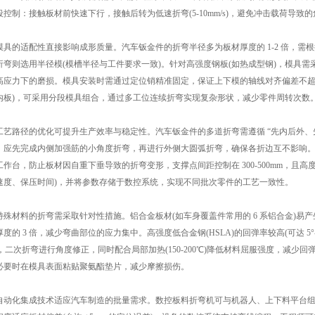
段控制：接触板材前快速下行，接触后转为低速折弯(5-10mm/s)，避免冲击载荷导致
的适配性直接影响成形质量。汽车钣金件的折弯半径多为板材厚度的 1-2 倍，需根据圆
折弯则选用半径模(模槽半径与工件要求一致)。针对高强度钢板(如热成型钢)，模具需采用硬
高应力下的磨损。模具安装时需通过定位销精准固定，保证上下模的轴线对齐偏差不超过
内板)，可采用分段模具组合，通过多工位连续折弯实现复杂形状，减少零件周转次数
路径的优化可提升生产效率与稳定性。汽车钣金件的多道折弯需遵循 “先内后外、先
，应先完成内侧加强筋的小角度折弯，再进行外侧大圆弧折弯，确保各折边互不影响。对于
工作台，防止板材因自重下垂导致的折弯变形，支撑点间距控制在 300-500mm，且
速度、保压时间)，并将参数存储于数控系统，实现不同批次零件的工艺一致性。
材料的折弯需采取针对性措施。铝合金板材(如车身覆盖件常用的 6 系铝合金)易产生裂
厚度的 3 倍，减少弯曲部位的应力集中。高强度低合金钢(HSLA)的回弹率较高(可达 
-5°，二次折弯进行角度修正，同时配合局部加热(150-200℃)降低材料屈服强度，减
必要时在模具表面粘贴聚氨酯垫片，减少摩擦损伤。
化集成技术适应汽车制造的批量需求。数控板料折弯机可与机器人、上下料平台组