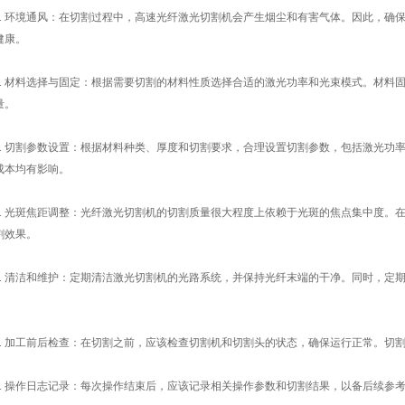
 环境通风：在切割过程中，高速光纤激光切割机会产生烟尘和有害气体。因此，确
健康。
 材料选择与固定：根据需要切割的材料性质选择合适的激光功率和光束模式。材料
量。
 切割参数设置：根据材料种类、厚度和切割要求，合理设置切割参数，包括激光功
成本均有影响。
 光斑焦距调整：光纤激光切割机的切割质量很大程度上依赖于光斑的焦点集中度。
割效果。
 清洁和维护：定期清洁激光切割机的光路系统，并保持光纤末端的干净。同时，定
 加工前后检查：在切割之前，应该检查切割机和切割头的状态，确保运行正常。切
 操作日志记录：每次操作结束后，应该记录相关操作参数和切割结果，以备后续参