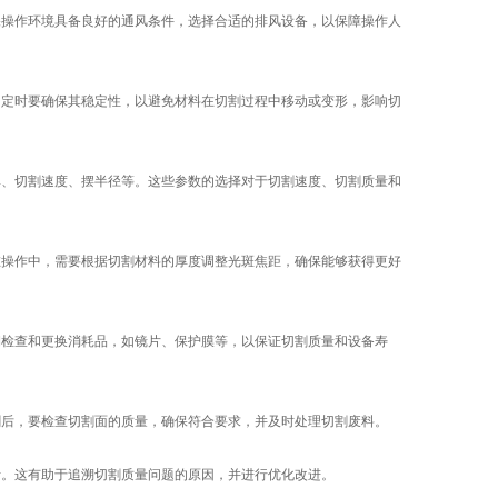
保操作环境具备良好的通风条件，选择合适的排风设备，以保障操作人
固定时要确保其稳定性，以避免材料在切割过程中移动或变形，影响切
率、切割速度、摆半径等。这些参数的选择对于切割速度、切割质量和
在操作中，需要根据切割材料的厚度调整光斑焦距，确保能够获得更好
期检查和更换消耗品，如镜片、保护膜等，以保证切割质量和设备寿
割后，要检查切割面的质量，确保符合要求，并及时处理切割废料。
考。这有助于追溯切割质量问题的原因，并进行优化改进。