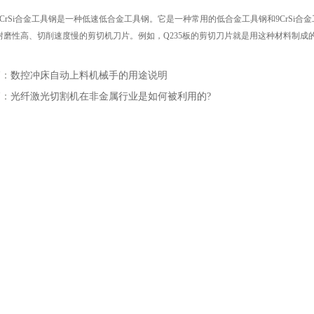
rSi合金工具钢是一种低速低合金工具钢。它是一种常用的低合金工具钢和9CrSi
耐磨性高、切削速度慢的剪切机刀片。例如，Q235板的剪切刀片就是用这种材料制成
篇：
数控冲床自动上料机械手的用途说明
篇：
光纤激光切割机在非金属行业是如何被利用的?