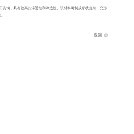
合金工具钢，具有较高的淬透性和淬透性。该材料可制成形状复杂、变形
的。
返回