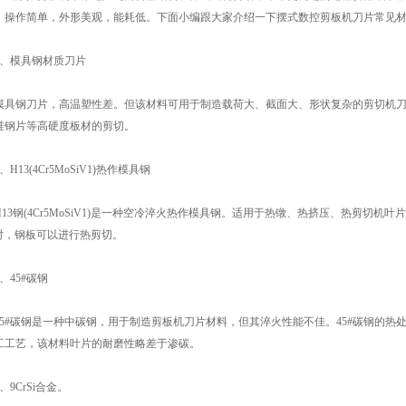
，操作简单，外形美观，能耗低。下面小编跟大家介绍一下摆式数控剪板机刀片常见
模具钢材质刀片
钢刀片，高温塑性差。但该材料可用于制造载荷大、截面大、形状复杂的剪切机刀片。
硅钢片等高硬度板材的剪切。
13(4Cr5MoSiV1)热作模具钢
3钢(4Cr5MoSiV1)是一种空冷淬火热作模具钢。适用于热镦、热挤压、热剪切
0°时，钢板可以进行热剪切。
45#碳钢
#碳钢是一种中碳钢，用于制造剪板机刀片材料，但其淬火性能不佳。45#碳钢的热处理硬
工工艺，该材料叶片的耐磨性略差于渗碳。
9CrSi合金。