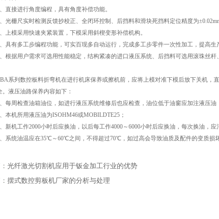
直接进行角度编程，具有角度补偿功能。
光栅尺实时检测反馈抄校正、全闭环控制、后挡料和滑块死挡料定位精度为±0.02m
上模采用快速夹紧装置，下模采用斜楔变形补偿机构。
具有多工步编程功能，可实百现多自动运行，完成多工步零件一次性加工，提高生
根据用户需求可选用性能稳定，结构紧凑的进口液压系统、后挡料可选用滚珠丝杆
A系列数控板料折弯机在进行机床保养或擦机前，应将上模对准下模后放下关机，直
全。液压油路保养内容如下：
每周检查油箱油位，如进行液压系统维修后也应检查，油位低于油窗应加注液压油
机所用液压油为ISOHM46或MOBILDTE25；
新机工作2000小时后应换油，以后每工作4000～6000小时后应换油，每次换油，
系统油温应在35℃～60℃之间，不得超过70℃，如过高会导致油质及配件的变质损
篇：
光纤激光切割机应用于钣金加工行业的优势
篇：
摆式数控剪板机厂家的分析与处理