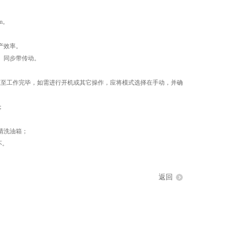
m。
产效率。
、同步带传动。
至工作完毕，如需进行开机或其它操作，应将模式选择在手动，并确
；
应清洗油箱；
坏。
返回