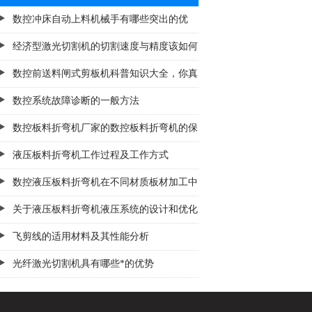
数控冲床自动上料机械手有哪些突出的优
势？
经济型激光切割机的切割速度与精度该如何
把控
数控前送料闸式剪板机科普知识大全，你真
不一定都懂
数控系统故障诊断的一般方法
数控板料折弯机厂家的数控板料折弯机的保
养
液压板料折弯机工作过程及工作方式
数控液压板料折弯机在不同材质板材加工中
的应用差异
关于液压板料折弯机液压系统的设计和优化
飞剪线的适用材料及其性能分析
光纤激光切割机具有哪些*的优势