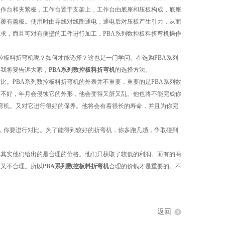
作台和夹紧板，工作台置于支架上，工作台由底座和压板构成，底座
部覆有盖板。使用时由导线对线圈通电，通电后对压板产生引力，从而
求，而且可对有侧壁的工件进行加工，PBA系列数控板料折弯机操作
控板料折弯机呢？如何才能选择？这也是一门学问。在选购PBA系列
，我将要告诉大家，
PBA系列数控板料折弯机
的选择方法。
。PBA系列数控板料折弯机的外表并不重要，重要的是PBA系列数
很不好，年月会侵蚀它的外形，他会变得又脏又乱。他也将不能完成你
折弯机。又对它进行很好的保养。他将会有着很长的寿命，并且为你完
，你要进行对比。为了能得到较好的折弯机，你多跑几趟，争取碰到
其实他们给出的是合理的价格。他们只获取了较低的利润。而有的商
，又不合理。所以
PBA系列数控板料折弯机
合理的价钱才是重要的。不
返回