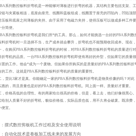
A系列数控板料折弯机是一种能够对薄板进行折弯的机器，其结构主要包括支架、工
铰链与夹紧板相连，底座由座壳、线圈和盖板组成，线圈置于座壳的凹陷内，凹陷顶
对压板和底座之间薄板的夹持。由于采用了电磁力夹持，使得压板可以做成多种工件要
十分简便。
A系列数控板料折弯机是我们所*的工具。那么，如何才能挑选一台好的PBA系列数
板料折弯机时一旦选择不当，生产成本就会攀升，折弯机也不能预期收回成本。现在
在购买PBA系列数控板料折弯机的时候，对PBA系列数控板料折弯机的质量进行对比
料折弯机的品质。一台PBA系列数控板料折弯机即使有再好的外型，但如果它的质量
布置的工作。他会*成为一个废物。但如果你所购买的是质量好的PBA系列数控板料
有的工作。这就是PBA系列数控板料折弯机的质量的重要性。
货比3家才是真。你能确定一家的PBA系列数控板料折弯机是物美价廉的吗？对此
实惠的，而且质量也是好的PBA系列数控板料折弯机。同上面一样。质量好才重要。
价格高低的合理性。有的商家给出很高的价格，但是，看上去，他们好像很黑心。
卖给别人质量不好的折弯机，貌似价格低，实际品质也低，用不久将会破废。既浪费
小便宜。
篇：
摆式数控剪板机工作过程及安全使用说明
篇：
自动化技术是卷板加工线未来的发展方向